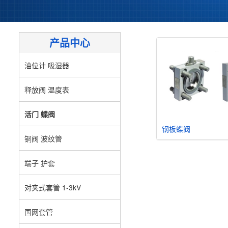
产品中心
油位计 吸湿器
释放阀 温度表
活门 蝶阀
钢板蝶阀
铜阀 波纹管
端子 护套
对夹式套管 1-3kV
国网套管