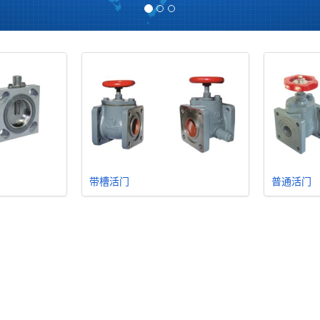
带槽活门
普通活门