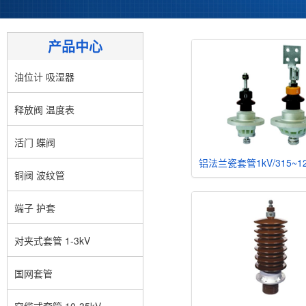
产品中心
油位计 吸湿器
释放阀 温度表
活门 蝶阀
铜阀 波纹管
端子 护套
对夹式套管 1-3kV
国网套管
穿缆式套管 10-35kV