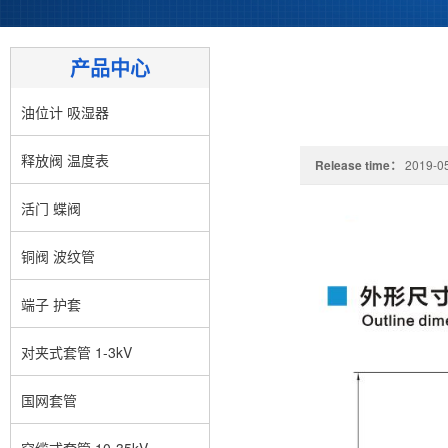
产品中心
油位计 吸湿器
释放阀 温度表
Release time：
2019-05
活门 蝶阀
铜阀 波纹管
端子 护套
对夹式套管 1-3kV
国网套管
穿缆式套管 10-35kV