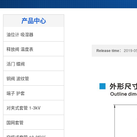
产品中心
油位计 吸湿器
释放阀 温度表
Release time：
2019-05
活门 蝶阀
铜阀 波纹管
端子 护套
对夹式套管 1-3kV
国网套管
穿缆式套管 10-35kV