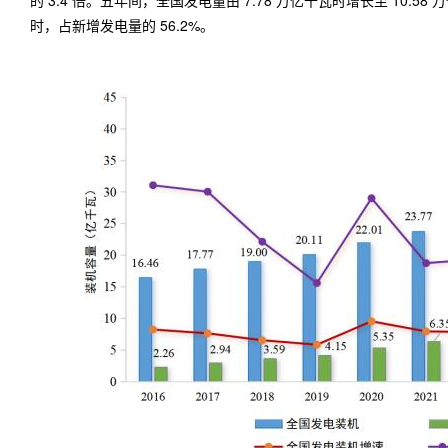
时，占新增发电量的 56.2%。