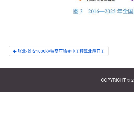
张北-雄安1000kV特高压输变电工程冀北段开工
COPYRIGHT ©