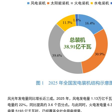
风光年发电量同比增长近三成。2025 年，风电发电量 1.13万亿千瓦
电量的 22%，同比提高约 3.6 个百分点。与此同时，火电发电量 
电量 5193 亿千瓦时，已经覆盖全社会用电增量。