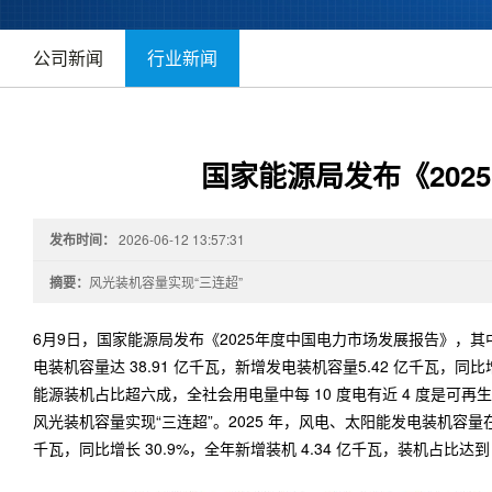
公司新闻
行业新闻
国家能源局发布《202
发布时间：
2026-06-12 13:57:31
摘要：
风光装机容量实现“三连超”
6月9日，国家能源局发布《2025年度中国电力市场发展报告》，其
电装机容量达 38.91 亿千瓦，新增发电装机容量5.42 亿千瓦，同比增长
能源装机占比超六成，全社会用电量中每 10 度电有近 4 度是可
风光装机容量实现“三连超”。2025 年，风电、太阳能发电装机容量
千瓦，同比增长 30.9%，全年新增装机 4.34 亿千瓦，装机占比达到 