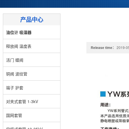
产品中心
油位计 吸湿器
释放阀 温度表
Release time：
2019-05
活门 蝶阀
铜阀 波纹管
端子 护套
对夹式套管 1-3kV
国网套管
穿缆式套管 10-35kV