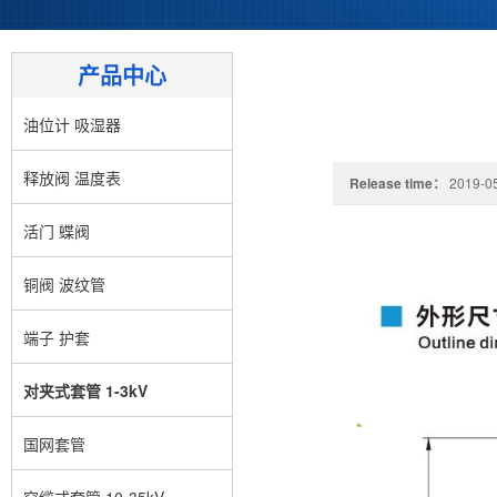
产品中心
油位计 吸湿器
释放阀 温度表
Release time：
2019-05
活门 蝶阀
铜阀 波纹管
端子 护套
对夹式套管 1-3kV
国网套管
穿缆式套管 10-35kV