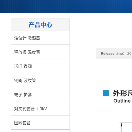
产品中心
油位计 吸湿器
释放阀 温度表
Release time：
20
活门 蝶阀
铜阀 波纹管
端子 护套
对夹式套管 1-3kV
国网套管