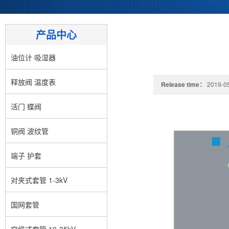
产品中心
油位计 吸湿器
释放阀 温度表
Release time：
2019-05
活门 蝶阀
铜阀 波纹管
端子 护套
对夹式套管 1-3kV
国网套管
穿缆式套管 10-35kV